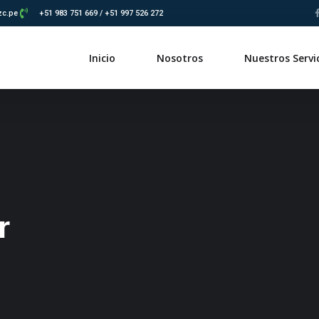
zc.pe
+51 983 751 669 / +51 997 526 272
Inicio
Nosotros
Nuestros Servi
r